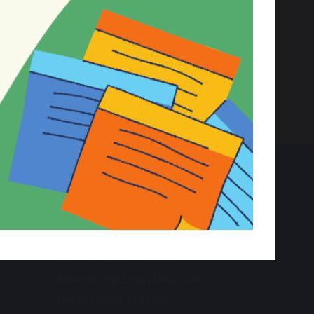
octubre 3, 2023
Buscar:
Entradas recientes
Invitación Gratuita a FILSA:
Conversatorio sobre
Educación Espiritual con
Destacados Líderes