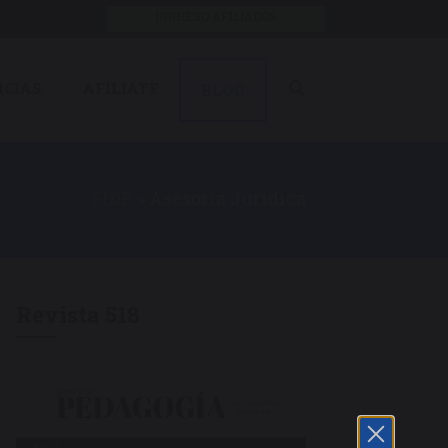
INGRESO AFILIADOS
ICIAS
AFÍLIATE
BLOG
FIDE
»
Asesoría Jurídica
Revista 518