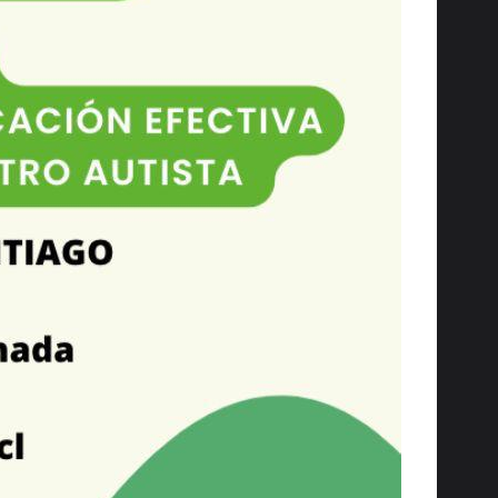
noviembre 16, 2023
Invitación a Ch…
noviembre 13, 2023
En vivo: Charla…
noviembre 9, 2023
Nuevo Número Te…
octubre 6, 2023
Congreso FIDE: …