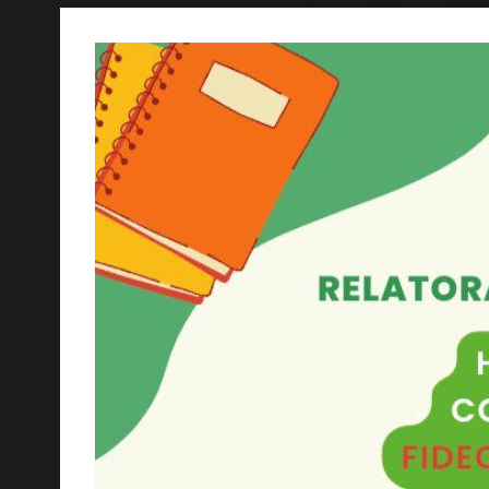
FIDE pone al servicio de sus colegi
la jurisprudencia administrativa y
tributarios.
¿En qué te podemos aseso