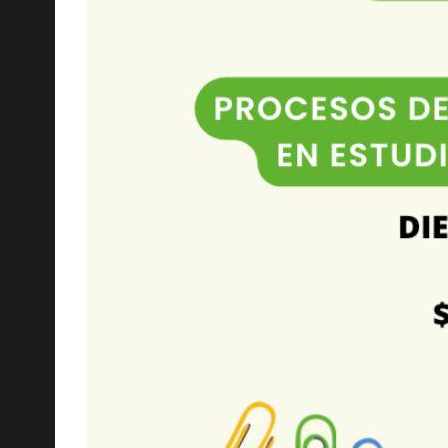
Aplicación de leyes, decretos
y de Carrera Docente.
Elaboración y términos de c
Demandas y juicios
Multas
Si quieres contactarnos, escr