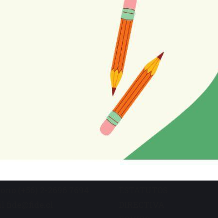
os de contacto
Sobre FIDE
iocho 45 Oficina 101
MISIÓN
iago - Chile
HISTORIA
fono (+56) 2-2696 7694
ESTATUTOS
l fide@fide.cl
DIRECTIVA