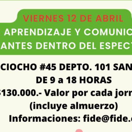
 y circulares relativas a la ley de Inclusión,
ontratos
íbenos a fide@fide.cl