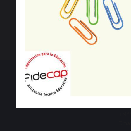
Dat
Diec
Sant
Telé
Emai