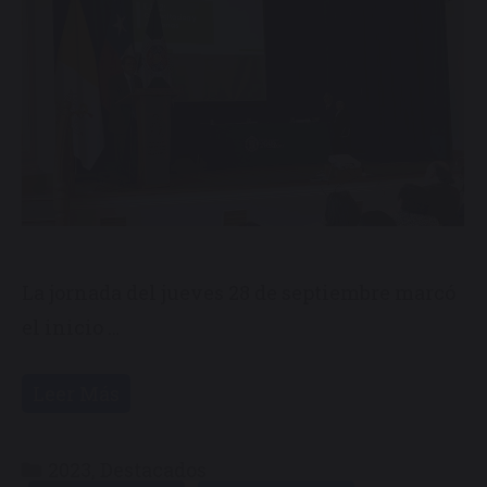
La jornada del jueves 28 de septiembre marcó
el inicio …
Leer Más
Categorías
2023
,
Destacados