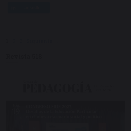
LinkedIn
Página
Página
Página
1
2
3
Siguiente
→
Revista 518