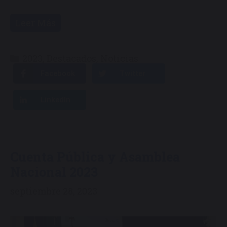
Leer Más
Categorías
2023
,
Destacados
,
Noticias
Facebook
Twitter
LinkedIn
Cuenta Pública y Asamblea
Nacional 2023
septiembre 28, 2023