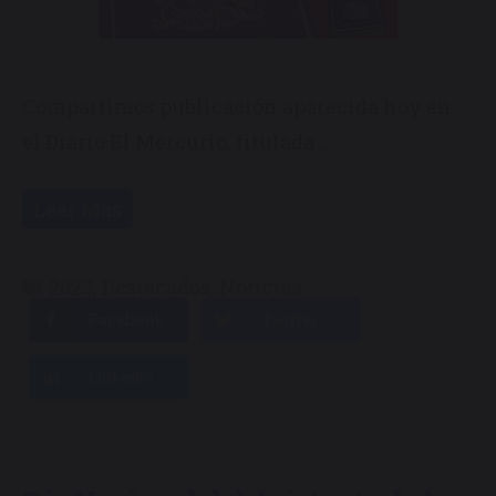
Compartimos publicación aparecida hoy en
el Diario El Mercurio, titulada …
Leer Más
Categorías
2023
,
Destacados
,
Noticias
Facebook
Twitter
LinkedIn