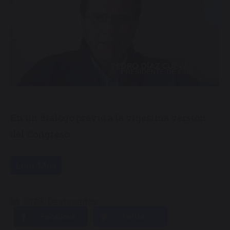
En un diálogo previo a la vigésima versión
del Congreso …
Leer Más
Categorías
2023
,
Destacados
Facebook
Twitter