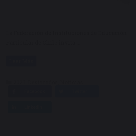
La Federación de Instituciones de Educación
Particular de Chile invita …
Leer Más
Categorías
2023
,
Destacados
,
Noticias
Facebook
Twitter
LinkedIn