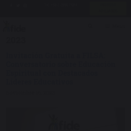
Saltar
Tel: +56 2 2696 7694
INGRESO
AFILIADOS
al
contenido
Menú
2023
Invitación Gratuita a FILSA:
Conversatorio sobre Educación
Espiritual con Destacados
Líderes Educativos
noviembre 16, 2023