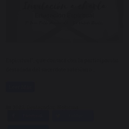
Espiritual”, que contará con la participación
destacada del sacerdote salesiano …
Leer Más
Categorías
2023
,
Destacados
,
Noticias
Facebook
Twitter